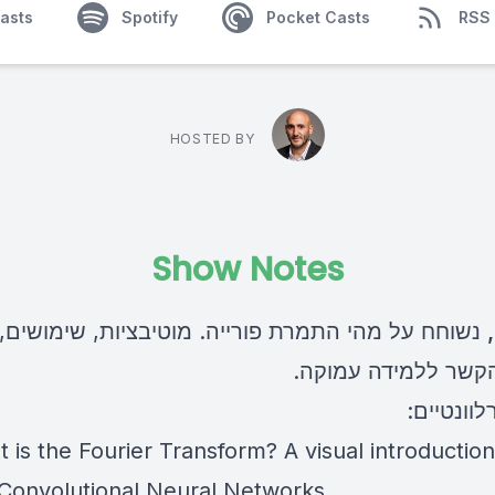
asts
Spotify
Pocket Casts
RSS
HOSTED BY
Show Notes
לוונטיים:
 is the Fourier Transform? A visual introduction
 Convolutional Neural Networks