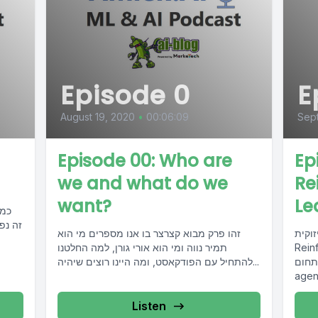
Episode 0
E
August 19, 2020
•
00:06:09
Sep
Episode 00: Who are
Ep
we and what do we
Re
want?
Le
זה נפו
קית -
זהו פרק מבוא קצרצר בו אנו מספרים מי הוא
ל מושגי
תמיר נווה ומי הוא אורי גורן, למה החלטנו
environment, st,
להתחיל עם הפודקאסט, ומה היינו רוצים שיהיה...
Listen