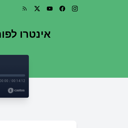
Episode 10: Fourier Transform - אינ
00:00
/
00:14:12