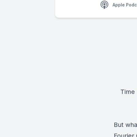
Apple Podc
נשוחח על מהי התמרת פורייה. מוטיבציות, שימושים, Time
But what
Fourier