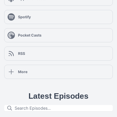
Spotify
Pocket Casts
RSS
More
Latest Episodes
18