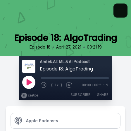
Episode 18: AlgoTrading
•
•
Episode 18
April 27, 2021
00:21:19
Amlek.AI: ML & AI Podcast
Episode 18: AlgoTrading
1x
00:00
/
00:21:19
SUBSCRIBE
SHARE
Apple Podcasts