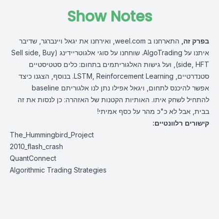
Show Notes
בפרק זה,
התארחנו ב
weel.com
, ואירחנו את יגאל ויינברגר, שדיבר
איתנו על AlgoTrading. שוחחנו על סוגי אלגוטריידינג (Sell side, Buy
side, HFT), ועל גישות האלגוריתמים בתחום: כלים סטטיסטיים
סטנדרטיים, LSTM, Reinforcement Learning. בנוסף, הצגנו כיצד
אפשר להיכנס לתחום, ויגאל אפילו נתן לנו אלגוריתם baseline
להתחיל לשחק איתו. האותיות הקטנות של האזהרה: כן לנסות את זה
בבית, אבל לא כ"כ מהר על כסף אמיתי!
קישורים רלוונטיים:
The_Hummingbird_Project
2010_flash_crash
QuantConnect
Algorithmic Trading Strategies