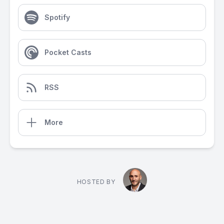
Spotify
Pocket Casts
RSS
More
HOSTED BY