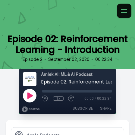
Episode 02: Reinforcement
Learning - Introduction
•
•
Episode 2
September 02, 2020
00:22:34
Amlek.AI: ML & AI Podcast
1x
00:00
/
00:22:34
SUBSCRIBE
SHARE