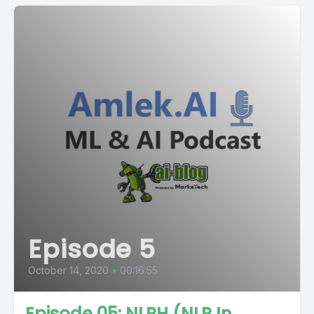
Episode 5
October 14, 2020
•
00:16:55
Episode 05: NLPH (NLP In